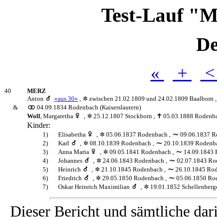
Test-Lauf "M
De
«
+
40
MERZ
Anton
«aus 30»
,
zwischen 21.02.1809 und 24.02.1809 Baalborn
&
04.09.1834 Rodenbach (Kaiserslautern)
Woll
,
Margaretha
,
25.12.1807 Stockborn
,
05.03.1888 Rodenb
Kinder:
1)
Elisabetha
,
05.06.1837 Rodenbach
,
09.06.1837 
2)
Karl
,
08.10.1839 Rodenbach
,
20.10.1839 Rodenb
3)
Anna Maria
,
09.05.1841 Rodenbach
,
14.09.1843
4)
Johannes
,
24.06.1843 Rodenbach
,
02.07.1843 Ro
5)
Heinrich
,
21.10.1845 Rodenbach
,
26.10.1845 Ro
6)
Friedrich
,
29.05.1850 Rodenbach
,
05.06.1850 Ro
7)
Oskar Heinrich Maximilian
,
19.01.1852 Schellenberg
Dieser Bericht und sämtliche dar