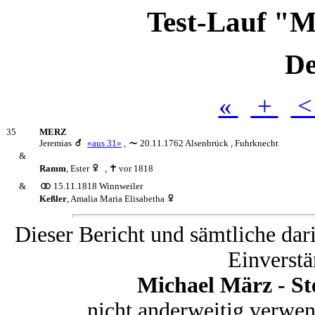
Test-Lauf "M
De
«
+
35
MERZ
Jeremias
«aus 31»
,
20.11.1762 Alsenbrück
,
Fuhrknecht
&
Ramm
,
Ester
,
vor 1818
&
15.11.1818 Winnweiler
Keßler
,
Amalia Maria Elisabetha
Dieser Bericht und sämtliche dar
Einverstä
Michael März - S
nicht anderweitig verwe