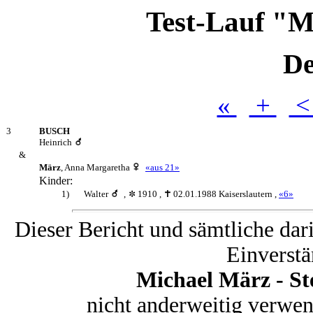
Test-Lauf "M
De
«
+
3
BUSCH
Heinrich
&
März
,
Anna Margaretha
«aus 21»
Kinder:
1)
Walter
,
1910
,
02.01.1988 Kaiserslautern
,
«6»
Dieser Bericht und sämtliche dar
Einverstä
Michael März - S
nicht anderweitig verwe